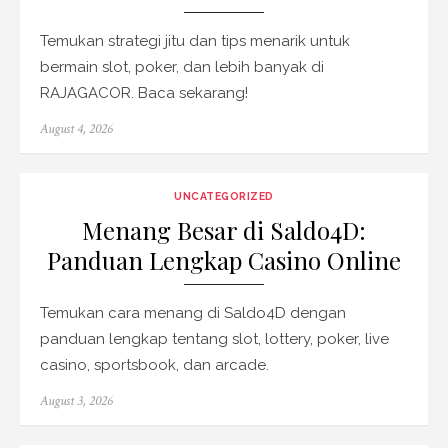
Temukan strategi jitu dan tips menarik untuk
bermain slot, poker, dan lebih banyak di
RAJAGACOR. Baca sekarang!
Posted
August 4, 2026
on
UNCATEGORIZED
Menang Besar di Saldo4D:
Panduan Lengkap Casino Online
Temukan cara menang di Saldo4D dengan
panduan lengkap tentang slot, lottery, poker, live
casino, sportsbook, dan arcade.
Posted
August 3, 2026
on