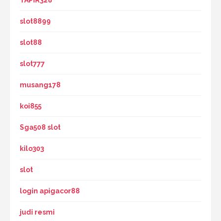
TAPIR328
slot8899
slot88
slot777
musang178
koi855
Sga508 slot
kilo303
slot
login apigacor88
judi resmi