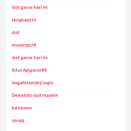
slot gacor hari ini
lengkap777
slot
musang178
slot gacor hari ini
Situs Apigacor88
nagahitam303 login
Dewatoto slot maxwin
bd kasino
rpvip5