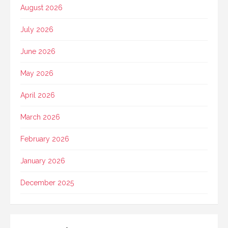
August 2026
July 2026
June 2026
May 2026
April 2026
March 2026
February 2026
January 2026
December 2025