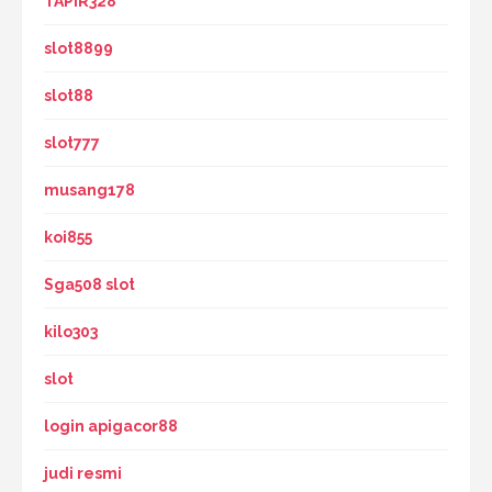
TAPIR328
slot8899
slot88
slot777
musang178
koi855
Sga508 slot
kilo303
slot
login apigacor88
judi resmi