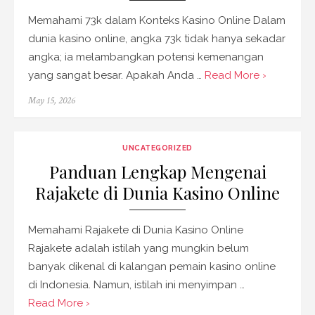
Memahami 73k dalam Konteks Kasino Online Dalam
dunia kasino online, angka 73k tidak hanya sekadar
angka; ia melambangkan potensi kemenangan
yang sangat besar. Apakah Anda …
Read More ›
Posted
May 15, 2026
on
UNCATEGORIZED
Panduan Lengkap Mengenai
Rajakete di Dunia Kasino Online
Memahami Rajakete di Dunia Kasino Online
Rajakete adalah istilah yang mungkin belum
banyak dikenal di kalangan pemain kasino online
di Indonesia. Namun, istilah ini menyimpan …
Read More ›