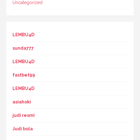
Uncategorized
LEMBU4D
sunda777
LEMBU4D
fastbet99
LEMBU4D
asiahoki
judi resmi
Judi bola