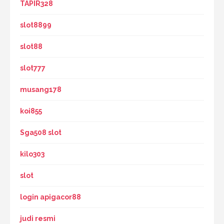
TAPIR328
slot8899
slot88
slot777
musang178
koi855
Sga508 slot
kilo303
slot
login apigacor88
judi resmi