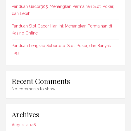
Panduan Gacor305: Menangkan Permainan Slot, Poker,
dan Lebih
Panduan Slot Gacor Hari Ini: Menangkan Permainan di
Kasino Online
Panduan Lengkap Suburtoto: Slot, Poker, dan Banyak
Lagi
Recent Comments
No comments to show.
Archives
August 2026