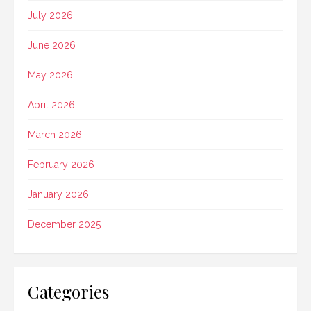
July 2026
June 2026
May 2026
April 2026
March 2026
February 2026
January 2026
December 2025
Categories