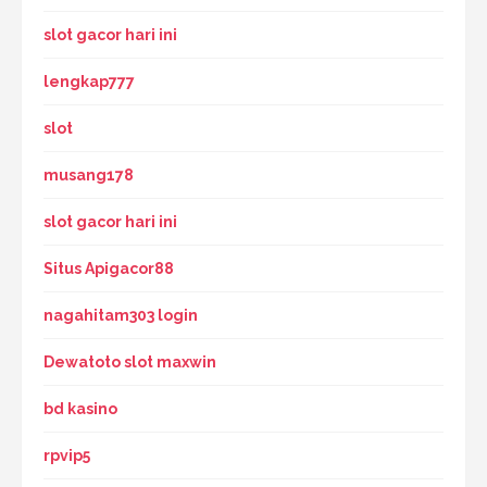
slot gacor hari ini
lengkap777
slot
musang178
slot gacor hari ini
Situs Apigacor88
nagahitam303 login
Dewatoto slot maxwin
bd kasino
rpvip5