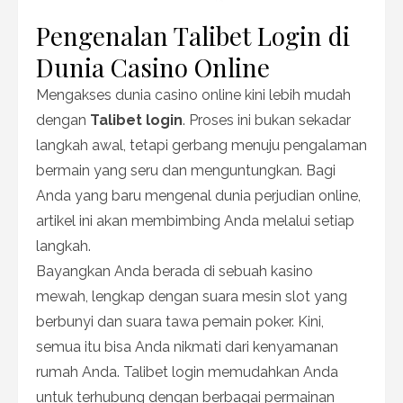
on
Pengenalan Talibet Login di
Dunia Casino Online
Mengakses dunia casino online kini lebih mudah
dengan
Talibet login
. Proses ini bukan sekadar
langkah awal, tetapi gerbang menuju pengalaman
bermain yang seru dan menguntungkan. Bagi
Anda yang baru mengenal dunia perjudian online,
artikel ini akan membimbing Anda melalui setiap
langkah.
Bayangkan Anda berada di sebuah kasino
mewah, lengkap dengan suara mesin slot yang
berbunyi dan suara tawa pemain poker. Kini,
semua itu bisa Anda nikmati dari kenyamanan
rumah Anda. Talibet login memudahkan Anda
untuk terhubung dengan berbagai permainan