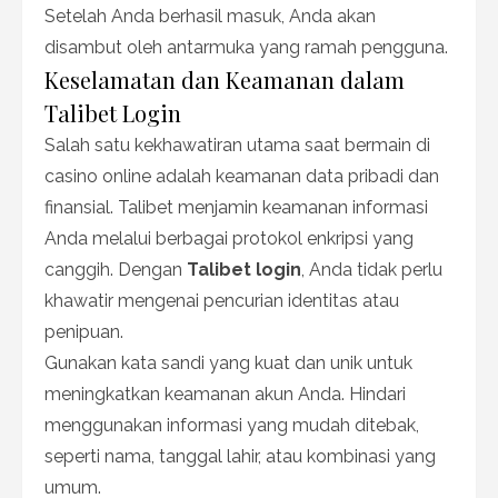
Setelah Anda berhasil masuk, Anda akan
disambut oleh antarmuka yang ramah pengguna.
Keselamatan dan Keamanan dalam
Talibet Login
Salah satu kekhawatiran utama saat bermain di
casino online adalah keamanan data pribadi dan
finansial. Talibet menjamin keamanan informasi
Anda melalui berbagai protokol enkripsi yang
canggih. Dengan
Talibet login
, Anda tidak perlu
khawatir mengenai pencurian identitas atau
penipuan.
Gunakan kata sandi yang kuat dan unik untuk
meningkatkan keamanan akun Anda. Hindari
menggunakan informasi yang mudah ditebak,
seperti nama, tanggal lahir, atau kombinasi yang
umum.