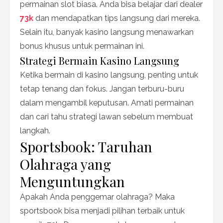
permainan slot biasa. Anda bisa belajar dari dealer
73k
dan mendapatkan tips langsung dari mereka.
Selain itu, banyak kasino langsung menawarkan
bonus khusus untuk permainan ini.
Strategi Bermain Kasino Langsung
Ketika bermain di kasino langsung, penting untuk
tetap tenang dan fokus. Jangan terburu-buru
dalam mengambil keputusan. Amati permainan
dan cari tahu strategi lawan sebelum membuat
langkah.
Sportsbook: Taruhan
Olahraga yang
Menguntungkan
Apakah Anda penggemar olahraga? Maka
sportsbook bisa menjadi pilihan terbaik untuk