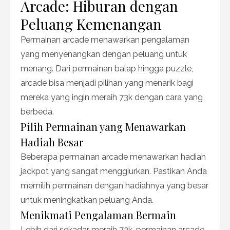
Arcade: Hiburan dengan
Peluang Kemenangan
Permainan arcade menawarkan pengalaman
yang menyenangkan dengan peluang untuk
menang. Dari permainan balap hingga puzzle,
arcade bisa menjadi pilihan yang menarik bagi
mereka yang ingin meraih 73k dengan cara yang
berbeda.
Pilih Permainan yang Menawarkan
Hadiah Besar
Beberapa permainan arcade menawarkan hadiah
jackpot yang sangat menggiurkan. Pastikan Anda
memilih permainan dengan hadiahnya yang besar
untuk meningkatkan peluang Anda.
Menikmati Pengalaman Bermain
Lebih dari sekadar meraih 73k, permainan arcade