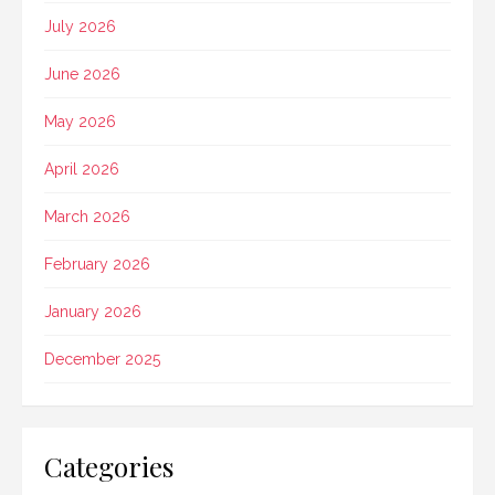
July 2026
June 2026
May 2026
April 2026
March 2026
February 2026
January 2026
December 2025
Categories