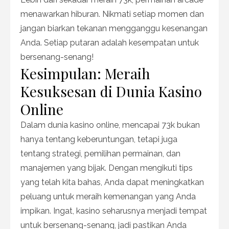
menawarkan hiburan. Nikmati setiap momen dan
jangan biarkan tekanan mengganggu kesenangan
Anda. Setiap putaran adalah kesempatan untuk
bersenang-senang!
Kesimpulan: Meraih
Kesuksesan di Dunia Kasino
Online
Dalam dunia kasino online, mencapai 73k bukan
hanya tentang keberuntungan, tetapi juga
tentang strategi, pemilihan permainan, dan
manajemen yang bijak. Dengan mengikuti tips
yang telah kita bahas, Anda dapat meningkatkan
peluang untuk meraih kemenangan yang Anda
impikan. Ingat, kasino seharusnya menjadi tempat
untuk bersenang-senang, jadi pastikan Anda