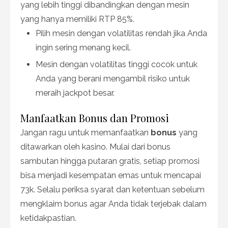
yang lebih tinggi dibandingkan dengan mesin
yang hanya memiliki RTP 85%.
Pilih mesin dengan volatilitas rendah jika Anda
ingin sering menang kecil.
Mesin dengan volatilitas tinggi cocok untuk
Anda yang berani mengambil risiko untuk
meraih jackpot besar.
Manfaatkan Bonus dan Promosi
Jangan ragu untuk memanfaatkan
bonus
yang
ditawarkan oleh kasino. Mulai dari bonus
sambutan hingga putaran gratis, setiap promosi
bisa menjadi kesempatan emas untuk mencapai
73k. Selalu periksa syarat dan ketentuan sebelum
mengklaim bonus agar Anda tidak terjebak dalam
ketidakpastian.