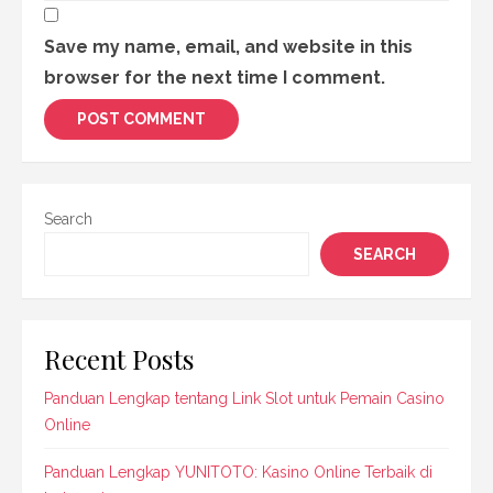
Save my name, email, and website in this
browser for the next time I comment.
Search
SEARCH
Recent Posts
Panduan Lengkap tentang Link Slot untuk Pemain Casino
Online
Panduan Lengkap YUNITOTO: Kasino Online Terbaik di