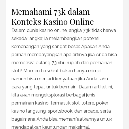
on
Memahami 73k dalam
Konteks Kasino Online
Dalam dunia kasino online, angka 73k tidak hanya
sekadar angka; ia melambangkan potensi
kemenangan yang sangat besar. Apakah Anda
pernah membayangkan apa artinya jika Anda bisa
membawa pulang 73 ribu rupiah dari permainan
slot? Momen tersebut bukan hanya mimpi,
namun bisa menjadi kenyataan jika Anda tahu
cara yang tepat untuk bermain. Dalam artikel ini,
kita akan mengeksplorasi berbagai jenis
permainan kasino, termasuk slot, lotere, poker,
kasino langsung, sportsbook, dan arcade, serta
bagaimana Anda bisa memanfaatkannya untuk
mendapatkan keuntungan maksimal.