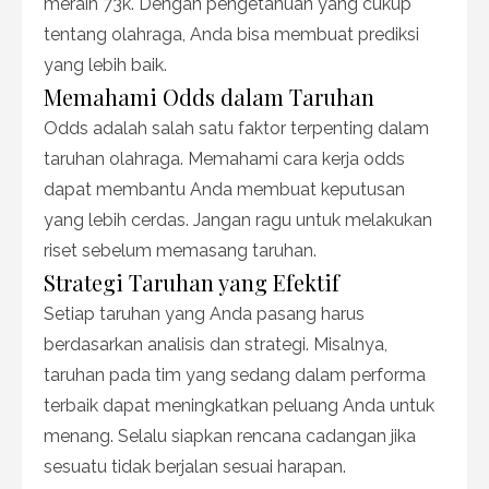
meraih 73k. Dengan pengetahuan yang cukup
tentang olahraga, Anda bisa membuat prediksi
yang lebih baik.
Memahami Odds dalam Taruhan
Odds adalah salah satu faktor terpenting dalam
taruhan olahraga. Memahami cara kerja odds
dapat membantu Anda membuat keputusan
yang lebih cerdas. Jangan ragu untuk melakukan
riset sebelum memasang taruhan.
Strategi Taruhan yang Efektif
Setiap taruhan yang Anda pasang harus
berdasarkan analisis dan strategi. Misalnya,
taruhan pada tim yang sedang dalam performa
terbaik dapat meningkatkan peluang Anda untuk
menang. Selalu siapkan rencana cadangan jika
sesuatu tidak berjalan sesuai harapan.