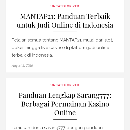
UNCATEGORIZED
MANTAP21: Panduan Terbaik
untuk Judi Online di Indonesia
Pelajari semua tentang MANTAP21, mulai dari slot,
poker, hingga live casino di platform judi online
terbaik di Indonesia.
Posted
August 2, 2026
on
UNCATEGORIZED
Panduan Lengkap Sarang777:
Berbagai Permainan Kasino
Online
Temukan dunia sarang777 dengan panduan