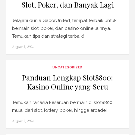
Slot, Poker, dan Banyak Lagi
Jelajahi dunia GacorUnited, tempat terbaik untuk
bermain slot, poker, dan casino online lainnya.
Temukan tips dan strategi terbaik!
Posted
August 3, 2026
on
UNCATEGORIZED
Panduan Lengkap Slot8800:
Kasino Online yang Seru
Temukan rahasia keseruan bermain di slot8800,
mulai dari slot, lottery, poker, hingga arcade!
Posted
August 2, 2026
on