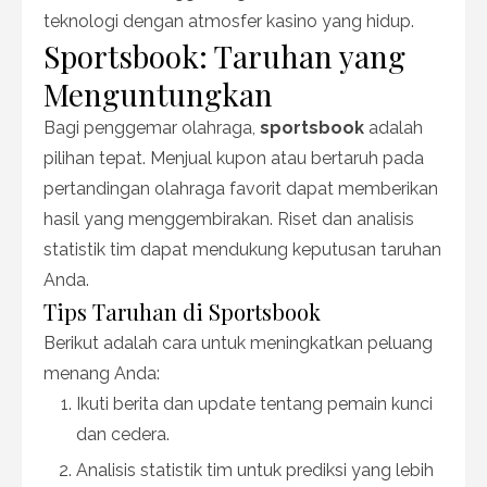
teknologi dengan atmosfer kasino yang hidup.
Sportsbook: Taruhan yang
Menguntungkan
Bagi penggemar olahraga,
sportsbook
adalah
pilihan tepat. Menjual kupon atau bertaruh pada
pertandingan olahraga favorit dapat memberikan
hasil yang menggembirakan. Riset dan analisis
statistik tim dapat mendukung keputusan taruhan
Anda.
Tips Taruhan di Sportsbook
Berikut adalah cara untuk meningkatkan peluang
menang Anda:
Ikuti berita dan update tentang pemain kunci
dan cedera.
Analisis statistik tim untuk prediksi yang lebih