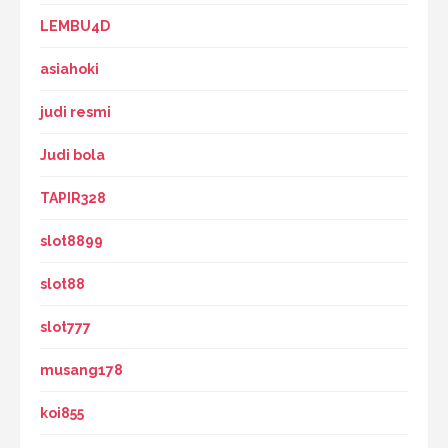
LEMBU4D
asiahoki
judi resmi
Judi bola
TAPIR328
slot8899
slot88
slot777
musang178
koi855