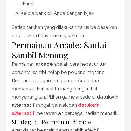
akurat.
Kelola bankroll Anda dengan bijak.
Setiap taruhan yang dilakukan harus berdasarkan
data, bukan hanya insting semata.
Permainan Arcade: Santai
Sambil Menang
Permainan
arcade
adalah cara hebat untuk
bersantai sambil tetap berpeluang menang.
Dengan berbagai mini-games, Anda dapat
memanfaatkan waktu luang dengan hal
menyenangkan. Pilihan game arcade di
datukwin
alternatif
sangat banyak dan
datukwin
alternatif
menawarkan berbagai hadiah menarik.
Strategi di Permainan Arcade
Agar dapat bermain dengan lebih efektif,