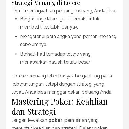
Strategi Menang di Lotere
Untuk meningkatkan peluang menang, Anda bisa:
Bergabung dalam grup pemain untuk
membeli tiket lebih banyak.
Mengetahui pola angka yang pernah menang
sebelumnya.
Berhati-hati terhadap lotere yang
menawarkan hadiah terlalu besar.
Lotere memang lebih banyak bergantung pada
keberuntungan, tetapi dengan strategi yang
tepat, Anda bisa menggandakan peluang Anda.
Mastering Poker: Keahlian
dan Strategi
Jangan lewatkan
poker
, permainan yang
menuntut keahlian dan strategi. Dalam poker,