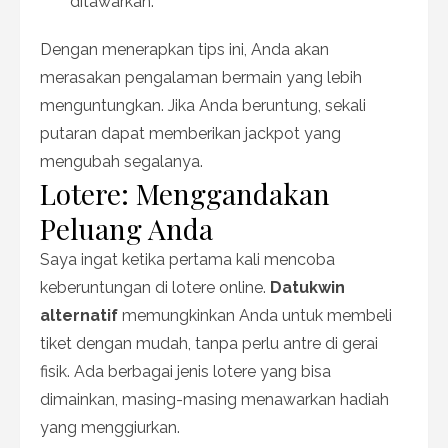
ditawarkan.
Dengan menerapkan tips ini, Anda akan
merasakan pengalaman bermain yang lebih
menguntungkan. Jika Anda beruntung, sekali
putaran dapat memberikan jackpot yang
mengubah segalanya.
Lotere: Menggandakan
Peluang Anda
Saya ingat ketika pertama kali mencoba
keberuntungan di lotere online.
Datukwin
alternatif
memungkinkan Anda untuk membeli
tiket dengan mudah, tanpa perlu antre di gerai
fisik. Ada berbagai jenis lotere yang bisa
dimainkan, masing-masing menawarkan hadiah
yang menggiurkan.