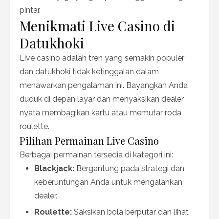
pintar.
Menikmati Live Casino di
Datukhoki
Live casino adalah tren yang semakin populer
dan datukhoki tidak ketinggalan dalam
menawarkan pengalaman ini. Bayangkan Anda
duduk di depan layar dan menyaksikan dealer
nyata membagikan kartu atau memutar roda
roulette.
Pilihan Permainan Live Casino
Berbagai permainan tersedia di kategori ini:
Blackjack:
Bergantung pada strategi dan
keberuntungan Anda untuk mengalahkan
dealer.
Roulette:
Saksikan bola berputar dan lihat