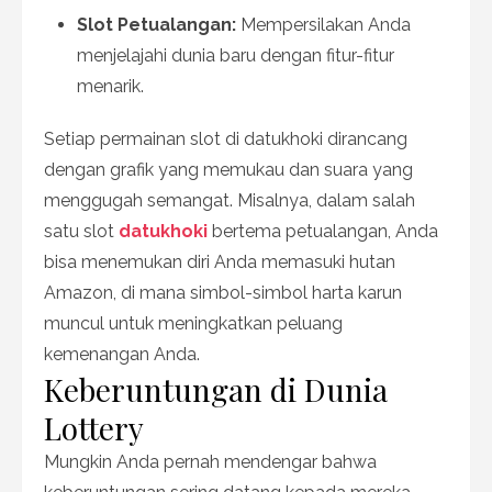
Slot Petualangan:
Mempersilakan Anda
menjelajahi dunia baru dengan fitur-fitur
menarik.
Setiap permainan slot di datukhoki dirancang
dengan grafik yang memukau dan suara yang
menggugah semangat. Misalnya, dalam salah
satu slot
datukhoki
bertema petualangan, Anda
bisa menemukan diri Anda memasuki hutan
Amazon, di mana simbol-simbol harta karun
muncul untuk meningkatkan peluang
kemenangan Anda.
Keberuntungan di Dunia
Lottery
Mungkin Anda pernah mendengar bahwa