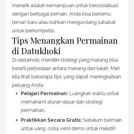
menarik adalah kemampuan untuk bersosialisasi
dengan berbagai pemain. Anda bisa bertemu
teman baru atau bahkan mengundang sahabat
untuk berkompetisi.
Tips Menangkan Permainan
di Datukhoki
Di datukhoki, memiliki strategi yang matang bisa
berarti perbedaan antara menang dan kalah. Mari
kita lihat beberapa tips yang dapat meningkatkan
peluang Anda:
Pelajari Permainan:
Luangkan waktu untuk
memahami aturan dasar dan strategi
permainan.
Praktikkan Secara Gratis:
Sebelum bermain
untuk uang, coba versi demo untuk melatih