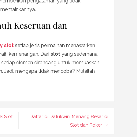
memberikan pengalaman yang tidak
m memainkannya.
nuh Keseruan dan
 slot
setiap jenis permainan menawarkan
raih kemenangan. Dari
slot
yang sederhana
setiap elemen dirancang untuk memuaskan
n. Jadi, mengapa tidak mencoba? Mulailah
 Slot,
Daftar di Datukwin: Menang Besar di
Slot dan Poker