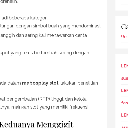
renalin.
adi beberapa kategori:
Ca
gulungan dengan simbol buah yang mendominasi.
 canggih dan sering kali menawarkan cerita
Unc
pot yang terus bertambah seiring dengan
LE
su
Anda dalam
mabosplay slot
, lakukan penelitian
LE
at pengembalian (RTP) tinggi, dan kelola
fas
lnya, mainkan slot yang memiliki frekuensi
LE
: Keduanya Menggigit
asi