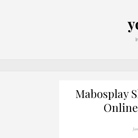
Skip
to
y
content
I
Mabosplay S
Online
Pos
Jan
on