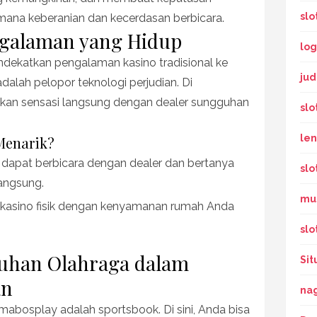
slo
 mana keberanian dan kecerdasan berbicara.
engalaman yang Hidup
log
endekatkan pengalaman kasino tradisional ke
jud
 adalah pelopor teknologi perjudian. Di
kan sensasi langsung dengan dealer sungguhan
slo
le
Menarik?
dapat berbicara dengan dealer dan bertanya
slo
angsung.
mu
 kasino fisik dengan kenyamanan rumah Anda
slo
ruhan Olahraga dalam
Sit
an
nag
mabosplay adalah sportsbook. Di sini, Anda bisa