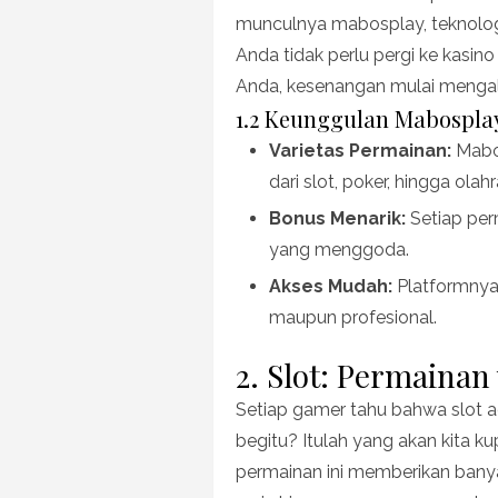
munculnya mabosplay, teknologi
Anda tidak perlu pergi ke kasino
Anda, kesenangan mulai mengali
1.2 Keunggulan Mabospla
Varietas Permainan:
Mabos
dari slot, poker, hingga olah
Bonus Menarik:
Setiap per
yang menggoda.
Akses Mudah:
Platformnya 
maupun profesional.
2. Slot: Permainan
Setiap gamer tahu bahwa slot a
begitu? Itulah yang akan kita k
permainan ini memberikan banya