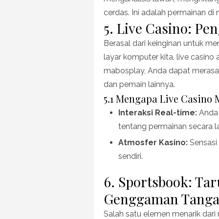
cerdas. Ini adalah permainan di
5. Live Casino: P
Berasal dari keinginan untuk m
layar komputer kita, live casino
mabosplay, Anda dapat merasa
dan pemain lainnya.
5.1 Mengapa Live Casino 
Interaksi Real-time:
Anda 
tentang permainan secara l
Atmosfer Kasino:
Sensasi
sendiri.
6. Sportsbook: Ta
Genggaman Tang
Salah satu elemen menarik dari 