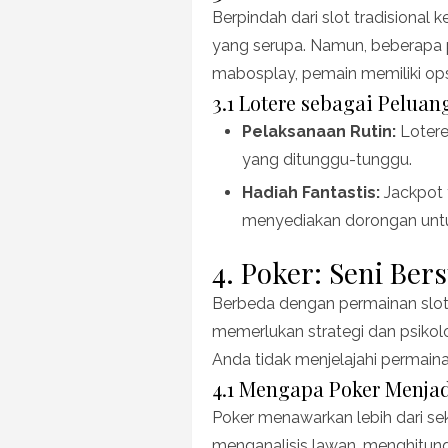
Berpindah dari slot tradisional
yang serupa. Namun, beberapa p
mabosplay, pemain memiliki op
3.1 Lotere sebagai Pelua
Pelaksanaan Rutin:
Lotere
yang ditunggu-tunggu.
Hadiah Fantastis:
Jackpot 
menyediakan dorongan untuk
4. Poker: Seni Bers
Berbeda dengan permainan slot
memerlukan strategi dan psikol
Anda tidak menjelajahi permain
4.1 Mengapa Poker Menjad
Poker menawarkan lebih dari se
menganalisis lawan, menghitu