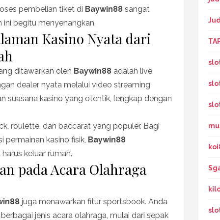
roses pembelian tiket di
Baywin88
sangat
Jud
ini begitu menyenangkan.
alaman Kasino Nyata dari
TA
ah
slo
 yang ditawarkan oleh
Baywin88
adalah live
slo
gan dealer nyata melalui video streaming
akan suasana kasino yang otentik, lengkap dengan
slo
, roulette, dan baccarat yang populer. Bagi
mu
 permainan kasino fisik,
Baywin88
koi
 harus keluar rumah.
an pada Acara Olahraga
Sga
kil
win88
juga menawarkan fitur sportsbook. Anda
slo
rbagai jenis acara olahraga, mulai dari sepak