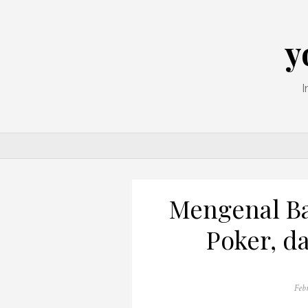
Skip
to
y
content
I
Mengenal Ba
Poker, d
Post
Feb
on