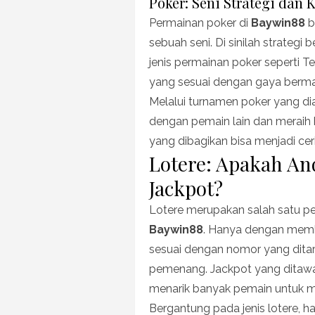
Poker: Seni Strategi dan
Permainan poker di
Baywin88
b
sebuah seni. Di sinilah strategi
jenis permainan poker seperti 
yang sesuai dengan gaya berma
Melalui turnamen poker yang di
dengan pemain lain dan meraih 
yang dibagikan bisa menjadi c
Lotere: Apakah A
Jackpot?
Lotere merupakan salah satu pe
Baywin88
. Hanya dengan membe
sesuai dengan nomor yang ditar
pemenang. Jackpot yang ditawar
menarik banyak pemain untuk 
Bergantung pada jenis lotere, ha