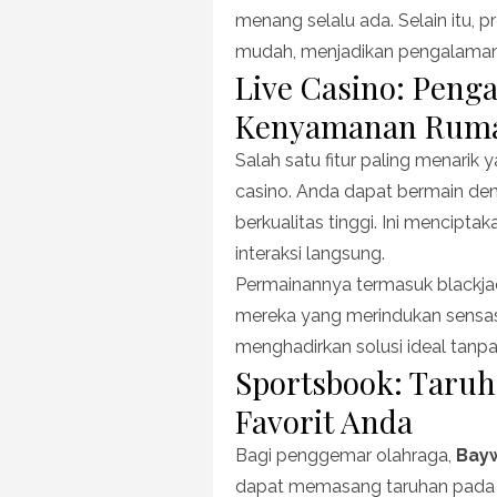
menang selalu ada. Selain itu, p
mudah, menjadikan pengalaman 
Live Casino: Peng
Kenyamanan Rum
Salah satu fitur paling menarik
casino. Anda dapat bermain den
berkualitas tinggi. Ini mencipt
interaksi langsung.
Permainannya termasuk blackjack
mereka yang merindukan sensasi
menghadirkan solusi ideal tanpa
Sportsbook: Taruh
Favorit Anda
Bagi penggemar olahraga,
Bay
dapat memasang taruhan pada be