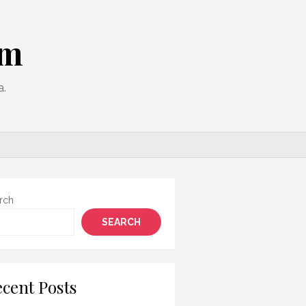
om
a.
rch
SEARCH
cent Posts