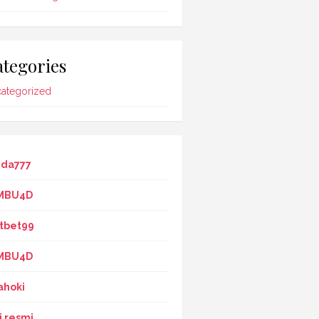
tegories
ategorized
nda777
MBU4D
tbet99
MBU4D
ahoki
i resmi