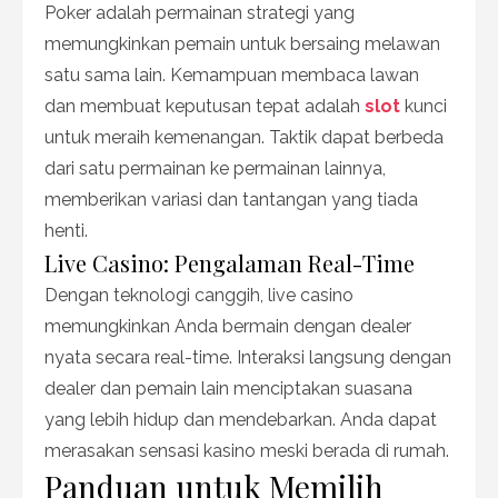
Poker adalah permainan strategi yang
memungkinkan pemain untuk bersaing melawan
satu sama lain. Kemampuan membaca lawan
dan membuat keputusan tepat adalah
slot
kunci
untuk meraih kemenangan. Taktik dapat berbeda
dari satu permainan ke permainan lainnya,
memberikan variasi dan tantangan yang tiada
henti.
Live Casino: Pengalaman Real-Time
Dengan teknologi canggih, live casino
memungkinkan Anda bermain dengan dealer
nyata secara real-time. Interaksi langsung dengan
dealer dan pemain lain menciptakan suasana
yang lebih hidup dan mendebarkan. Anda dapat
merasakan sensasi kasino meski berada di rumah.
Panduan untuk Memilih