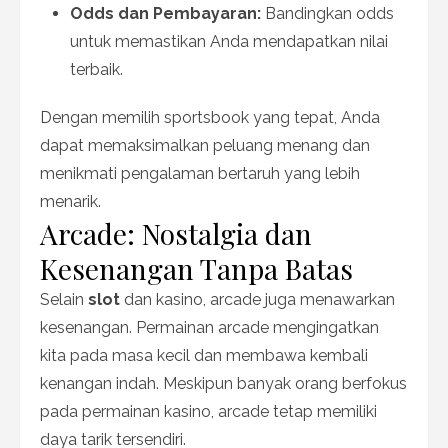
Odds dan Pembayaran:
Bandingkan odds
untuk memastikan Anda mendapatkan nilai
terbaik.
Dengan memilih sportsbook yang tepat, Anda
dapat memaksimalkan peluang menang dan
menikmati pengalaman bertaruh yang lebih
menarik.
Arcade: Nostalgia dan
Kesenangan Tanpa Batas
Selain
slot
dan kasino, arcade juga menawarkan
kesenangan. Permainan arcade mengingatkan
kita pada masa kecil dan membawa kembali
kenangan indah. Meskipun banyak orang berfokus
pada permainan kasino, arcade tetap memiliki
daya tarik tersendiri.