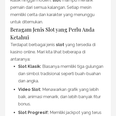
klasik hingga modern,
slot
mampu menarik
pemain dari semua kalangan. Setiap mesin
memiliki cerita dan karakter yang menunggu
untuk ditemukan.
Beragam Jenis Slot yang Perlu Anda
Ketahui
Terdapat berbagai jenis
slot
yang tersedia di
kasino online. Mari kita lihat beberapa di
antaranya:
Slot Klasik:
Biasanya memiliki tiga gulungan
dan simbol tradisional seperti buah-buahan
dan angka.
Video Slot:
Menawarkan grafik yang lebih
baik, animasi menarik, dan lebih banyak fitur
bonus.
Slot Progresif:
Memiliki jackpot yang terus