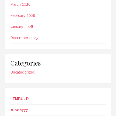
March 2026
February 2026
January 2026
December 2025
Categories
Uncategorized
LEMBU4D
sunda777