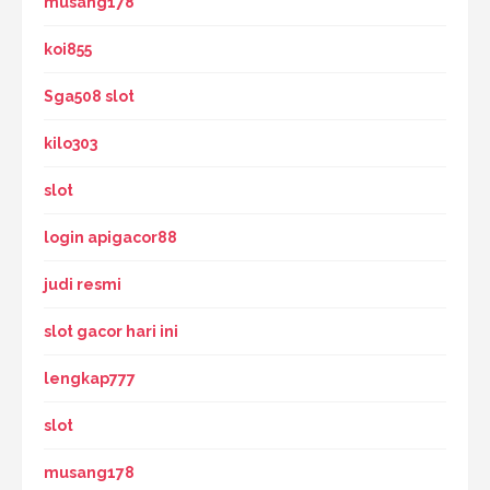
musang178
koi855
Sga508 slot
kilo303
slot
login apigacor88
judi resmi
slot gacor hari ini
lengkap777
slot
musang178