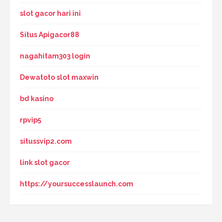
slot gacor hari ini
Situs Apigacor88
nagahitam303 login
Dewatoto slot maxwin
bd kasino
rpvip5
situssvip2.com
link slot gacor
https://yoursuccesslaunch.com