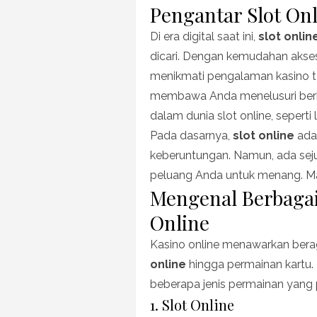
Pengantar Slot On
Di era digital saat ini,
slot onlin
dicari. Dengan kemudahan akses
menikmati pengalaman kasino tanp
membawa Anda menelusuri berb
dalam dunia slot online, seperti 
Pada dasarnya,
slot online
ada
keberuntungan. Namun, ada sej
peluang Anda untuk menang. Mari
Mengenal Berbagai
Online
Kasino online menawarkan bera
online
hingga permainan kartu.
beberapa jenis permainan yang p
1. Slot Online