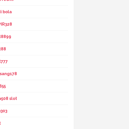
i bola
PIR328
t8899
t88
t777
sang178
855
508 slot
o303
t