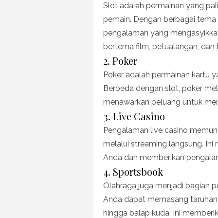
Slot adalah permainan yang pa
pemain. Dengan berbagai tema
pengalaman yang mengasyikkan
bertema film, petualangan, dan 
2. Poker
Poker adalah permainan kartu y
Berbeda dengan slot, poker meli
menawarkan peluang untuk mena
3. Live Casino
Pengalaman live casino memun
melalui streaming langsung. In
Anda dan memberikan pengala
4. Sportsbook
Olahraga juga menjadi bagian pe
Anda dapat memasang taruhan pa
hingga balap kuda. Ini member