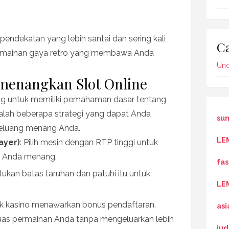
ndekatan yang lebih santai dan sering kali
Ca
permainan gaya retro yang membawa Anda
Unc
menangkan Slot Online
ing untuk memiliki pemahaman dasar tentang
dalah beberapa strategi yang dapat Anda
su
peluang menang Anda.
LE
ayer)
: Pilih mesin dengan RTP tinggi untuk
 Anda menang.
fas
ntukan batas taruhan dan patuhi itu untuk
LE
ak kasino menawarkan bonus pendaftaran.
asi
uas permainan Anda tanpa mengeluarkan lebih
jud