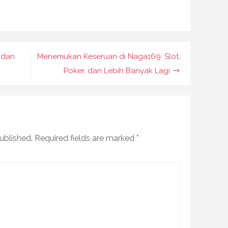
 dan
Menemukan Keseruan di Naga169: Slot,
Poker, dan Lebih Banyak Lagi
ublished.
Required fields are marked
*