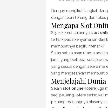
Dengan mengikuti langkah-lang
dengan lebih tenang dan fokus 
Mengapa Slot Onli
Sejak kemunculannya,
slot onl
tertarik pada kenyamanan dan
membuatnya begitu menarik?
Salah satu alasan utama adalah 
judul yang berbeda, setiap p
yang sesuai dengan selera mereka
yang mengesankan membuat pe
Menjelajahi Dunia
Selain
slot online
, lotere juga
segi peluang, lotere sering kal
peluang menangnya biasanya s