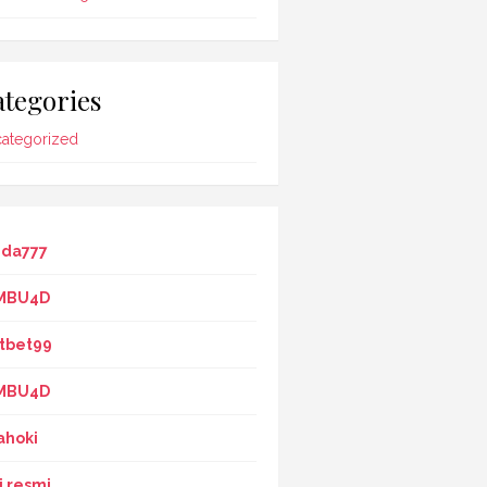
tegories
ategorized
nda777
MBU4D
tbet99
MBU4D
ahoki
i resmi