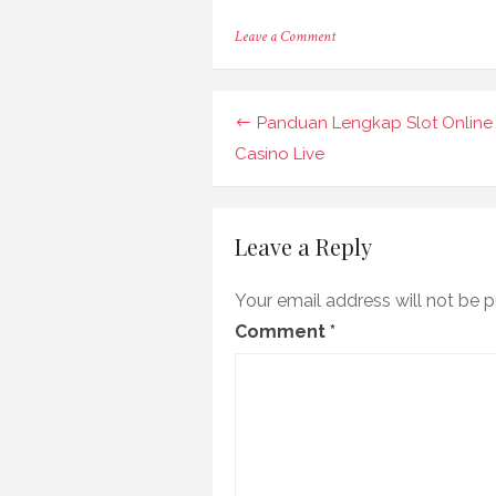
on
Leave a Comment
Menjelajahi
Dunia
Slot
Online:
Post
Panduan Lengkap Slot Online
Dari
Kasino
navigation
Casino Live
hingga
Lotere
Leave a Reply
Your email address will not be p
Comment
*