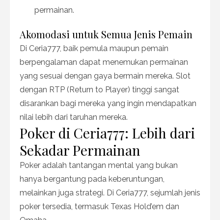
permainan.
Akomodasi untuk Semua Jenis Pemain
Di Ceria777, baik pemula maupun pemain
berpengalaman dapat menemukan permainan
yang sesuai dengan gaya bermain mereka. Slot
dengan RTP (Return to Player) tinggi sangat
disarankan bagi mereka yang ingin mendapatkan
nilai lebih dari taruhan mereka.
Poker di Ceria777: Lebih dari
Sekadar Permainan
Poker adalah tantangan mental yang bukan
hanya bergantung pada keberuntungan,
melainkan juga strategi. Di Ceria777, sejumlah jenis
poker tersedia, termasuk Texas Hold’em dan