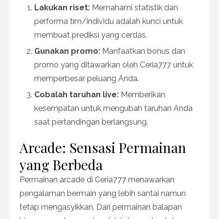
Lakukan riset:
Memahami statistik dan
performa tim/individu adalah kunci untuk
membuat prediksi yang cerdas.
Gunakan promo:
Manfaatkan bonus dan
promo yang ditawarkan oleh Ceria777 untuk
memperbesar peluang Anda.
Cobalah taruhan live:
Memberikan
kesempatan untuk mengubah taruhan Anda
saat pertandingan berlangsung.
Arcade: Sensasi Permainan
yang Berbeda
Permainan arcade di Ceria777 menawarkan
pengalaman bermain yang lebih santai namun
tetap mengasyikkan. Dari permainan balapan