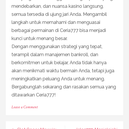
mendebarkan, dan nuansa kasino langsung,
semua tersedia di ujung jari Anda. Mengambil
langkah untuk memahami dan menguasai
berbagai permainan di Ceria777 bisa menjadi
kunci untuk menang besar.
Dengan menggunakan strategi yang tepat,
terampil dalam manajemen bankroll, dan
berkomitmen untuk belajar, Anda tidak hanya
akan menikmati waktu bermain Anda, tetapi juga
meningkatkan peluang Anda untuk menang.
Bergabunglah sekarang dan rasakan semua yang
ditawarkan Ceria777!
on
Leave a Comment
Panduan
Lengkap
Ceria777:
Slot,