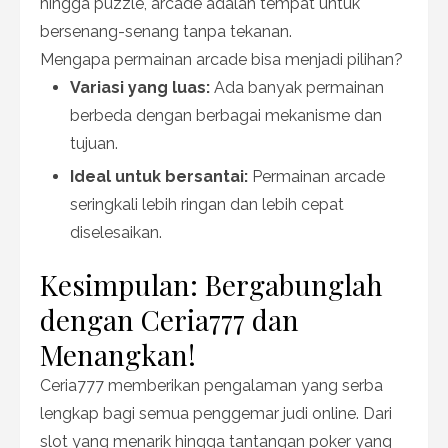
hingga puzzle, arcade adalah tempat untuk
bersenang-senang tanpa tekanan.
Mengapa permainan arcade bisa menjadi pilihan?
Variasi yang luas:
Ada banyak permainan
berbeda dengan berbagai mekanisme dan
tujuan.
Ideal untuk bersantai:
Permainan arcade
seringkali lebih ringan dan lebih cepat
diselesaikan.
Kesimpulan: Bergabunglah
dengan Ceria777 dan
Menangkan!
Ceria777 memberikan pengalaman yang serba
lengkap bagi semua penggemar judi online. Dari
slot yang menarik hingga tantangan poker yang