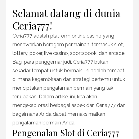
on
Selamat datang di dunia
Ceria777!
Ceria777 adalah platform online casino yang
menawarkan beragam permainan, termasuk slot,
lottery, poker, live casino, sportsbook, dan arcade.
Bagi para penggemar judi, Ceria777 bukan
sekadar tempat untuk bermain; ini adalah tempat
di mana kegembiraan dan strategi bertemu untuk
menciptakan pengalaman bermain yang tak
terlupakan. Dalam artikel ini, kita akan
mengeksplorasi berbagai aspek dari Ceria777 dan
bagaimana Anda dapat memaksimalkan
pengalaman bermain Anda.
Pengenalan Slot di Ceria777