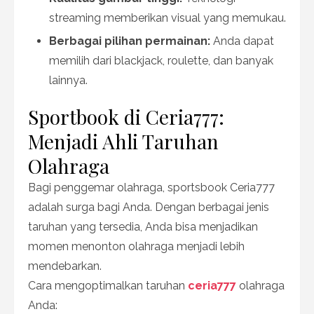
streaming memberikan visual yang memukau.
Berbagai pilihan permainan:
Anda dapat
memilih dari blackjack, roulette, dan banyak
lainnya.
Sportbook di Ceria777:
Menjadi Ahli Taruhan
Olahraga
Bagi penggemar olahraga, sportsbook Ceria777
adalah surga bagi Anda. Dengan berbagai jenis
taruhan yang tersedia, Anda bisa menjadikan
momen menonton olahraga menjadi lebih
mendebarkan.
Cara mengoptimalkan taruhan
ceria777
olahraga
Anda: