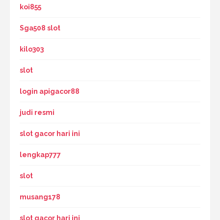
koi855
Sga508 slot
kilo303
slot
login apigacor88
judi resmi
slot gacor hari ini
lengkap777
slot
musang178
slot gacor hari ini