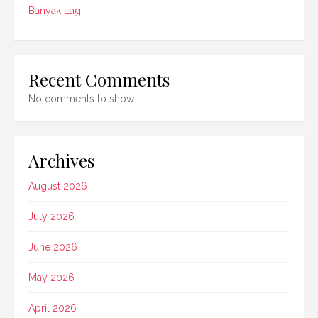
Banyak Lagi
Recent Comments
No comments to show.
Archives
August 2026
July 2026
June 2026
May 2026
April 2026