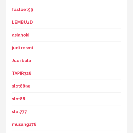
fastbet99
LEMBU4D
asiahoki
judi resmi
Judi bola
TAPIR328
slot8899
slot88
slot777
musang178