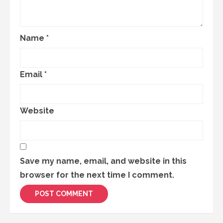
Name
*
Email
*
Website
Save my name, email, and website in this
browser for the next time I comment.