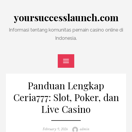
Skip
to
yoursuccesslaunch.com
content
Informasi tentang komunitas pemain casino online di
Indonesia.
Panduan Lengkap
Ceria777: Slot, Poker, dan
Live Casino
Posted
Author
February 9, 2026
admin