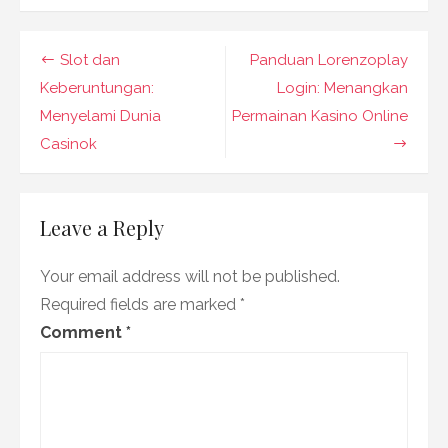
Lengkap
Pojokslot
Login
Post
Slot dan
Panduan Lorenzoplay
untuk
Pemain
navigation
Keberuntungan:
Login: Menangkan
Kasual
Menyelami Dunia
Permainan Kasino Online
Casinok
Leave a Reply
Your email address will not be published.
Required fields are marked
*
Comment
*