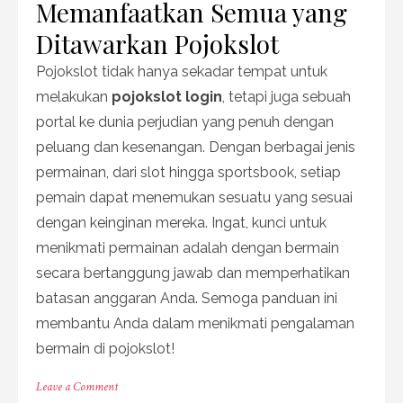
Memanfaatkan Semua yang
Ditawarkan Pojokslot
Pojokslot tidak hanya sekadar tempat untuk
melakukan
pojokslot login
, tetapi juga sebuah
portal ke dunia perjudian yang penuh dengan
peluang dan kesenangan. Dengan berbagai jenis
permainan, dari slot hingga sportsbook, setiap
pemain dapat menemukan sesuatu yang sesuai
dengan keinginan mereka. Ingat, kunci untuk
menikmati permainan adalah dengan bermain
secara bertanggung jawab dan memperhatikan
batasan anggaran Anda. Semoga panduan ini
membantu Anda dalam menikmati pengalaman
bermain di pojokslot!
on
Leave a Comment
Panduan