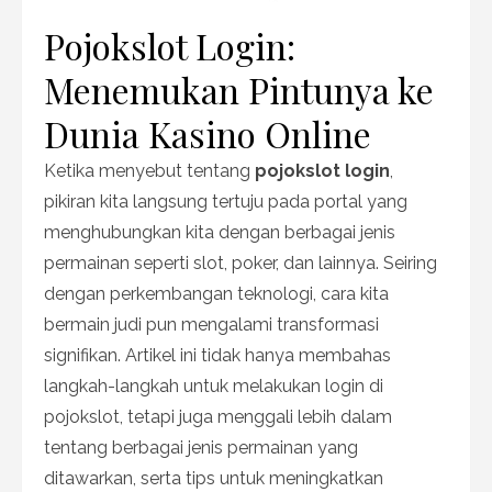
on
Pojokslot Login:
Menemukan Pintunya ke
Dunia Kasino Online
Ketika menyebut tentang
pojokslot login
,
pikiran kita langsung tertuju pada portal yang
menghubungkan kita dengan berbagai jenis
permainan seperti slot, poker, dan lainnya. Seiring
dengan perkembangan teknologi, cara kita
bermain judi pun mengalami transformasi
signifikan. Artikel ini tidak hanya membahas
langkah-langkah untuk melakukan login di
pojokslot, tetapi juga menggali lebih dalam
tentang berbagai jenis permainan yang
ditawarkan, serta tips untuk meningkatkan