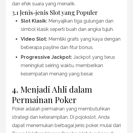
dan efek suara yang menarik.
3.1 Jenis-jenis Slot yang Populer
Slot Klasik:
Menyajikan tiga gulungan dan
simbol klasik seperti buah dan angka tujuh.
Video Slot:
Memiliki grafis yang kaya dengan
beberapa payline dan fitur bonus.
Progressive Jackpot:
Jackpot yang terus
meningkat seiring waktu, memberikan
kesempatan menang yang besar.
4. Menjadi Ahli dalam
Permainan Poker
Poker adalah permainan yang membutuhkan
strategi dan keterampilan. Di pojokslot, Anda
dapat menemukan berbagai jenis poker, mulai dari