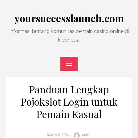
Skip
to
yoursuccesslaunch.com
content
Informasi tentang komunitas pemain casino online di
Indonesia.
Panduan Lengkap
Pojokslot Login untuk
Pemain Kasual
Posted
Author
March 8, 2026
admin