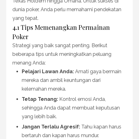
Texas Hold’em hingga Omaha. Untuk sukses di
dunia poker, Anda perlu memahami pendekatan
yang tepat.
4.1 Tips Memenangkan Permainan
Poker
Strategi yang baik sangat penting. Berikut
beberapa tips untuk meningkatkan peluang
menang Anda:
Pelajari Lawan Anda:
Amati gaya bermain
mereka dan ambil keuntungan dari
kelemahan mereka.
Tetap Tenang:
Kontrol emosi Anda,
sehingga Anda dapat membuat keputusan
yang lebih baik.
Jangan Terlalu Agresif:
Tahu kapan harus
bertaruh dan kapan harus mundur.