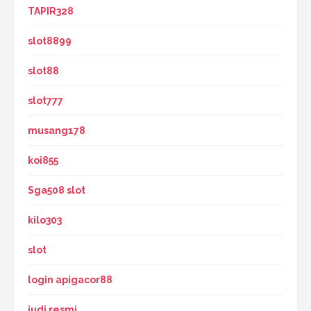
TAPIR328
slot8899
slot88
slot777
musang178
koi855
Sga508 slot
kilo303
slot
login apigacor88
judi resmi