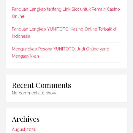
Panduan Lengkap tentang Link Slot untuk Pemain Casino
Online
Panduan Lengkap YUNITOTO: Kasino Online Terbaik di
Indonesia
Mengungkap Pesona YUNITOTO: Judi Online yang
Mengasyikkan
Recent Comments
No comments to show.
Archives
August 2026