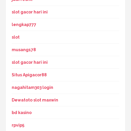
slot gacor hari ini
lengkap777
slot
musang178
slot gacor hari ini
Situs Apigacor88
nagahitam303 login
Dewatoto slot maxwin
bd kasino
rpvip5