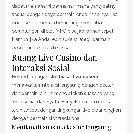
dapat memahami permainan mana yang paling
sesuai dengan gaya bermain Anda. Misalnya, jika
Anda selalu merasa beruntung, mencoba
peruntungan di slot MPO bisa jadi pilihan tepat.
Namun, jika Anda lebih suka strategi, bermain
poker mungkin lebih sesuai.
Ruang Live Casino dan
Interaksi Sosial
Berbeda dengan slot biasa,
live casino
menawarkan interaksi langsung dengan dealer
dan pemain lain. Ini menciptakan suasana yang
lebih sosial dan nyata. Banyak pemain merasa
lebih terlibat dengan lingkungan live dibandingkan
dengan bermain slot tradisional.
Menikmati suasana kasino langsung