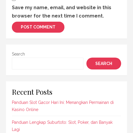
Save my name, email, and website in this
browser for the next time I comment.
Search
SEARCH
Recent Posts
Panduan Slot Gacor Hari Ini: Menangkan Permainan di
Kasino Online
Panduan Lengkap Suburtoto: Slot, Poker, dan Banyak
Lagi