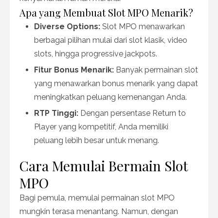
Apa yang Membuat Slot MPO Menarik?
Diverse Options:
Slot MPO menawarkan
berbagai pilihan mulai dari slot klasik, video
slots, hingga progressive jackpots.
Fitur Bonus Menarik:
Banyak permainan slot
yang menawarkan bonus menarik yang dapat
meningkatkan peluang kemenangan Anda.
RTP Tinggi:
Dengan persentase Return to
Player yang kompetitif, Anda memiliki
peluang lebih besar untuk menang.
Cara Memulai Bermain Slot
MPO
Bagi pemula, memulai permainan slot MPO
mungkin terasa menantang. Namun, dengan