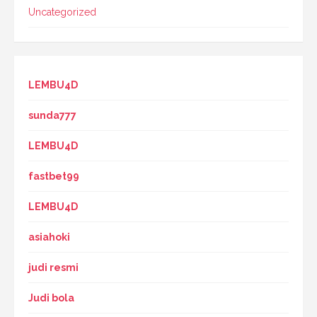
Uncategorized
LEMBU4D
sunda777
LEMBU4D
fastbet99
LEMBU4D
asiahoki
judi resmi
Judi bola