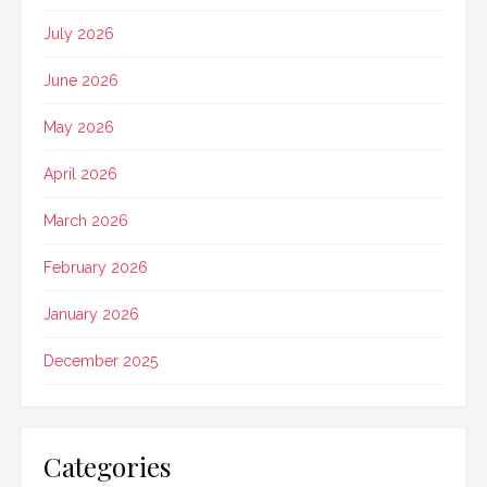
July 2026
June 2026
May 2026
April 2026
March 2026
February 2026
January 2026
December 2025
Categories