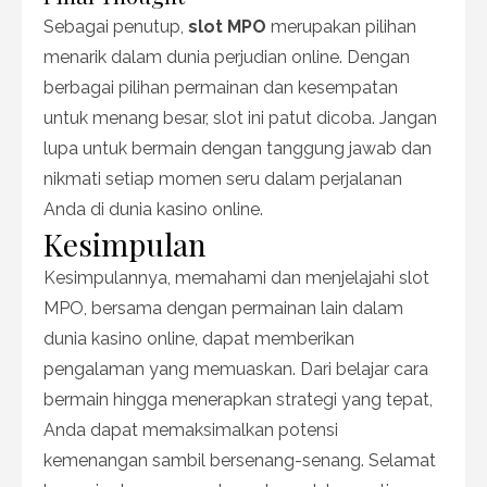
Sebagai penutup,
slot MPO
merupakan pilihan
menarik dalam dunia perjudian online. Dengan
berbagai pilihan permainan dan kesempatan
untuk menang besar, slot ini patut dicoba. Jangan
lupa untuk bermain dengan tanggung jawab dan
nikmati setiap momen seru dalam perjalanan
Anda di dunia kasino online.
Kesimpulan
Kesimpulannya, memahami dan menjelajahi slot
MPO, bersama dengan permainan lain dalam
dunia kasino online, dapat memberikan
pengalaman yang memuaskan. Dari belajar cara
bermain hingga menerapkan strategi yang tepat,
Anda dapat memaksimalkan potensi
kemenangan sambil bersenang-senang. Selamat