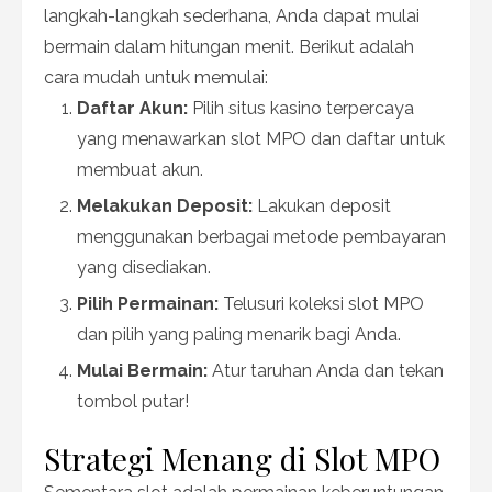
langkah-langkah sederhana, Anda dapat mulai
bermain dalam hitungan menit. Berikut adalah
cara mudah untuk memulai:
Daftar Akun:
Pilih situs kasino terpercaya
yang menawarkan slot MPO dan daftar untuk
membuat akun.
Melakukan Deposit:
Lakukan deposit
menggunakan berbagai metode pembayaran
yang disediakan.
Pilih Permainan:
Telusuri koleksi slot MPO
dan pilih yang paling menarik bagi Anda.
Mulai Bermain:
Atur taruhan Anda dan tekan
tombol putar!
Strategi Menang di Slot MPO