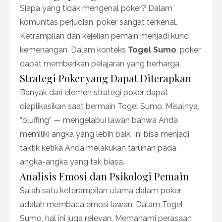
Siapa yang tidak mengenal poker? Dalam
komunitas perjudian, poker sangat terkenal.
Ketrampilan dan kejelian pemain menjadi kunci
kemenangan. Dalam konteks
Togel Sumo
, poker
dapat memberikan pelajaran yang berharga.
Strategi Poker yang Dapat Diterapkan
Banyak dari elemen strategi poker dapat
diaplikasikan saat bermain Togel Sumo. Misalnya,
“bluffing” — mengelabui lawan bahwa Anda
memiliki angka yang lebih baik. Ini bisa menjadi
taktik ketika Anda melakukan taruhan pada
angka-angka yang tak biasa.
Analisis Emosi dan Psikologi Pemain
Salah satu keterampilan utama dalam poker
adalah membaca emosi lawan. Dalam Togel
Sumo, hal ini juga relevan. Memahami perasaan