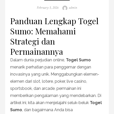
Posted
Author
February 5, 2026
admin
on
Panduan Lengkap Togel
Sumo: Memahami
Strategi dan
Permainannya
Dalam dunia perjudian online,
Togel Sumo
menarik perhatian para penggemar dengan
inovasinya yang unik. Menggabungkan elemen-
elemen dari slot, lotere, poker, live casino,
sportsbook, dan arcade, permainan ini
memberikan pengalaman yang mendebarkan. Di
artikel ini, kita akan menjelajahi seluk-beluk
Togel
Sumo
, dan bagaimana Anda bisa