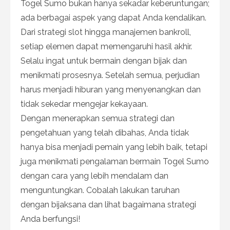
Togel Sumo bukan hanya sekadar keberuntungan;
ada berbagai aspek yang dapat Anda kendalikan.
Dari strategi slot hingga manajemen bankroll,
setiap elemen dapat memengaruhi hasil akhir.
Selalu ingat untuk bermain dengan bijak dan
menikmati prosesnya. Setelah semua, perjudian
harus menjadi hiburan yang menyenangkan dan
tidak sekedar mengejar kekayaan.
Dengan menerapkan semua strategi dan
pengetahuan yang telah dibahas, Anda tidak
hanya bisa menjadi pemain yang lebih baik, tetapi
juga menikmati pengalaman bermain Togel Sumo
dengan cara yang lebih mendalam dan
menguntungkan. Cobalah lakukan taruhan
dengan bijaksana dan lihat bagaimana strategi
Anda berfungsi!