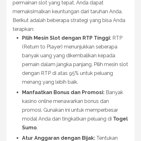
permainan slot yang tepat, Anda dapat
memaksimalkan keuntungan dari taruhan Anda.
Berikut adalah beberapa strategi yang bisa Anda
terapkan:
Pilih Mesin Slot dengan RTP Tinggi:
RTP
(Return to Player) menunjukkan seberapa
banyak uang yang dikembalikan kepada
pemain dalam jangka panjang. Pilih mesin slot
dengan RTP di atas 95% untuk peluang
menang yang lebih baik.
Manfaatkan Bonus dan Promosi:
Banyak
kasino online menawarkan bonus dan
promosi. Gunakan ini untuk memperbesar
modal Anda dan tingkatkan peluang di
Togel
Sumo
.
Atur Anggaran dengan Bijak:
Tentukan