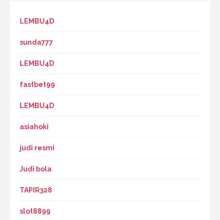
LEMBU4D
sunda777
LEMBU4D
fastbet99
LEMBU4D
asiahoki
judi resmi
Judi bola
TAPIR328
slot8899