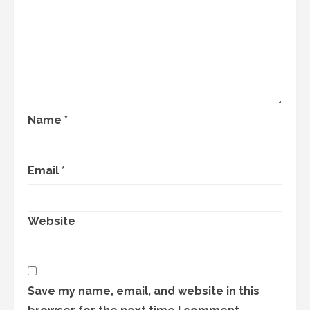
Name
*
Email
*
Website
Save my name, email, and website in this