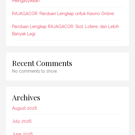
Mengasyikkan
RAJAGACOR: Panduan Lengkap untuk Kasino Online
Panduan Lengkap RAJAGACOR: Slot, Lotere, dan Lebih
Banyak Lagi
Recent Comments
No comments to show.
Archives
August 2026
July 2026
June 2026