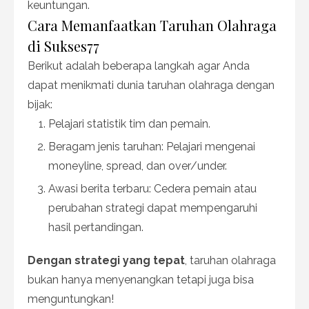
keuntungan.
Cara Memanfaatkan Taruhan Olahraga
di Sukses77
Berikut adalah beberapa langkah agar Anda
dapat menikmati dunia taruhan olahraga dengan
bijak:
Pelajari statistik tim dan pemain.
Beragam jenis taruhan: Pelajari mengenai
moneyline, spread, dan over/under.
Awasi berita terbaru: Cedera pemain atau
perubahan strategi dapat mempengaruhi
hasil pertandingan.
Dengan strategi yang tepat
, taruhan olahraga
bukan hanya menyenangkan tetapi juga bisa
menguntungkan!