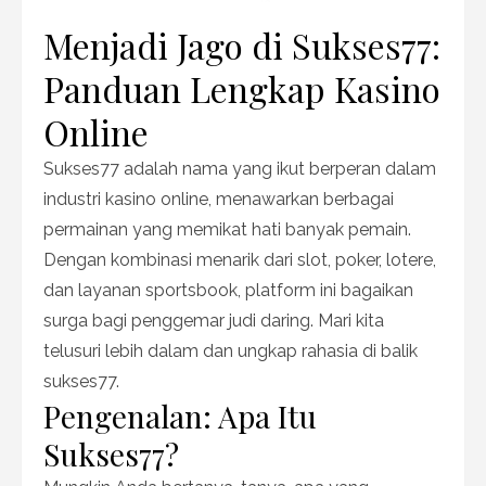
on
Menjadi Jago di Sukses77:
Panduan Lengkap Kasino
Online
Sukses77 adalah nama yang ikut berperan dalam
industri kasino online, menawarkan berbagai
permainan yang memikat hati banyak pemain.
Dengan kombinasi menarik dari slot, poker, lotere,
dan layanan sportsbook, platform ini bagaikan
surga bagi penggemar judi daring. Mari kita
telusuri lebih dalam dan ungkap rahasia di balik
sukses77.
Pengenalan: Apa Itu
Sukses77?