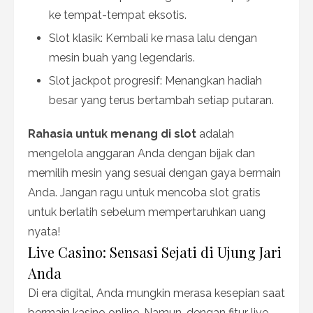
ke tempat-tempat eksotis.
Slot klasik: Kembali ke masa lalu dengan
mesin buah yang legendaris.
Slot jackpot progresif: Menangkan hadiah
besar yang terus bertambah setiap putaran.
Rahasia untuk menang di slot
adalah
mengelola anggaran Anda dengan bijak dan
memilih mesin yang sesuai dengan gaya bermain
Anda. Jangan ragu untuk mencoba slot gratis
untuk berlatih sebelum mempertaruhkan uang
nyata!
Live Casino: Sensasi Sejati di Ujung Jari
Anda
Di era digital, Anda mungkin merasa kesepian saat
bermain kasino online. Namun, dengan fitur live