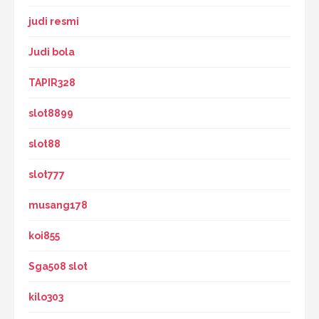
judi resmi
Judi bola
TAPIR328
slot8899
slot88
slot777
musang178
koi855
Sga508 slot
kilo303