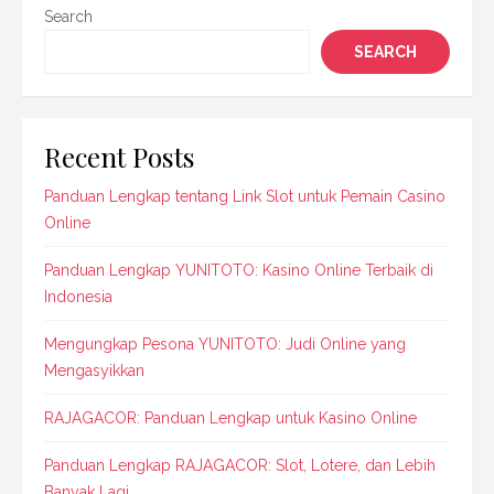
Search
SEARCH
Recent Posts
Panduan Lengkap tentang Link Slot untuk Pemain Casino
Online
Panduan Lengkap YUNITOTO: Kasino Online Terbaik di
Indonesia
Mengungkap Pesona YUNITOTO: Judi Online yang
Mengasyikkan
RAJAGACOR: Panduan Lengkap untuk Kasino Online
Panduan Lengkap RAJAGACOR: Slot, Lotere, dan Lebih
Banyak Lagi