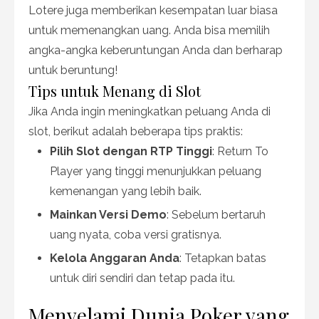
Lotere juga memberikan kesempatan luar biasa
untuk memenangkan uang. Anda bisa memilih
angka-angka keberuntungan Anda dan berharap
untuk beruntung!
Tips untuk Menang di Slot
Jika Anda ingin meningkatkan peluang Anda di
slot, berikut adalah beberapa tips praktis:
Pilih Slot dengan RTP Tinggi
: Return To
Player yang tinggi menunjukkan peluang
kemenangan yang lebih baik.
Mainkan Versi Demo
: Sebelum bertaruh
uang nyata, coba versi gratisnya.
Kelola Anggaran Anda
: Tetapkan batas
untuk diri sendiri dan tetap pada itu.
Menyelami Dunia Poker yang