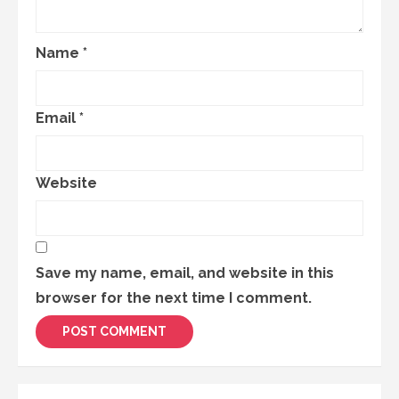
Name
*
Email
*
Website
Save my name, email, and website in this
browser for the next time I comment.