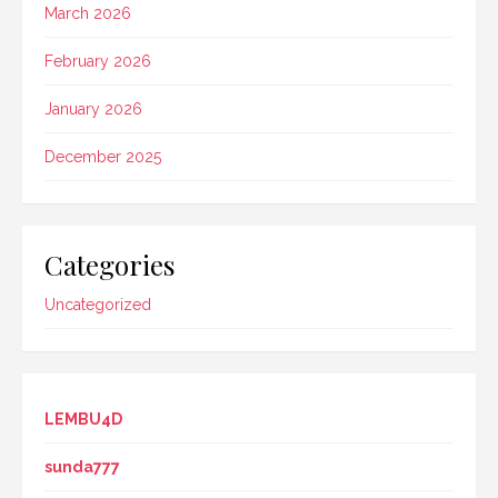
March 2026
February 2026
January 2026
December 2025
Categories
Uncategorized
LEMBU4D
sunda777