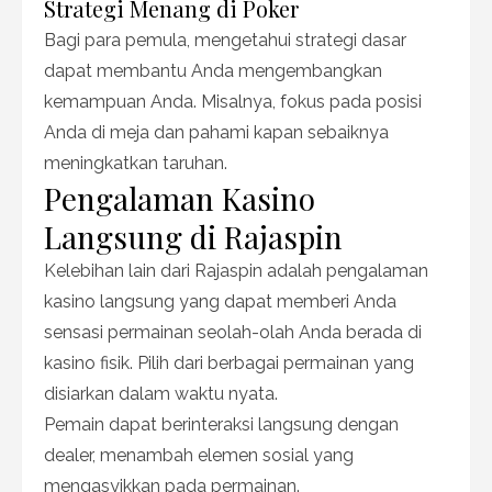
Strategi Menang di Poker
Bagi para pemula, mengetahui strategi dasar
dapat membantu Anda mengembangkan
kemampuan Anda. Misalnya, fokus pada posisi
Anda di meja dan pahami kapan sebaiknya
meningkatkan taruhan.
Pengalaman Kasino
Langsung di Rajaspin
Kelebihan lain dari Rajaspin adalah pengalaman
kasino langsung yang dapat memberi Anda
sensasi permainan seolah-olah Anda berada di
kasino fisik. Pilih dari berbagai permainan yang
disiarkan dalam waktu nyata.
Pemain dapat berinteraksi langsung dengan
dealer, menambah elemen sosial yang
mengasyikkan pada permainan.