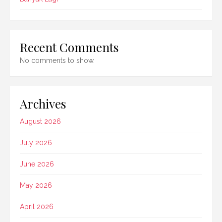
Recent Comments
No comments to show.
Archives
August 2026
July 2026
June 2026
May 2026
April 2026