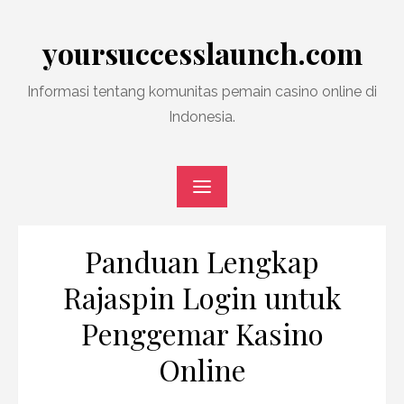
Skip
to
yoursuccesslaunch.com
content
Informasi tentang komunitas pemain casino online di
Indonesia.
Panduan Lengkap
Rajaspin Login untuk
Penggemar Kasino
Online