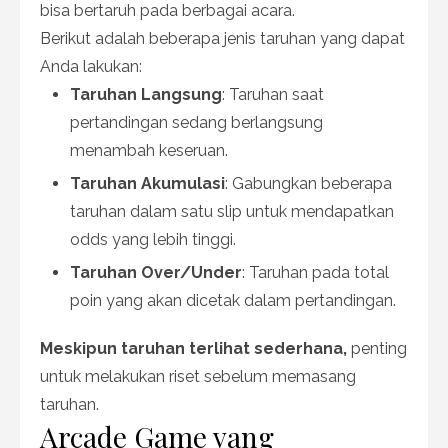
bisa bertaruh pada berbagai acara.
Berikut adalah beberapa jenis taruhan yang dapat
Anda lakukan:
Taruhan Langsung
: Taruhan saat
pertandingan sedang berlangsung
menambah keseruan.
Taruhan Akumulasi
: Gabungkan beberapa
taruhan dalam satu slip untuk mendapatkan
odds yang lebih tinggi.
Taruhan Over/Under
: Taruhan pada total
poin yang akan dicetak dalam pertandingan.
Meskipun taruhan terlihat sederhana,
penting
untuk melakukan riset sebelum memasang
taruhan.
Arcade Game yang