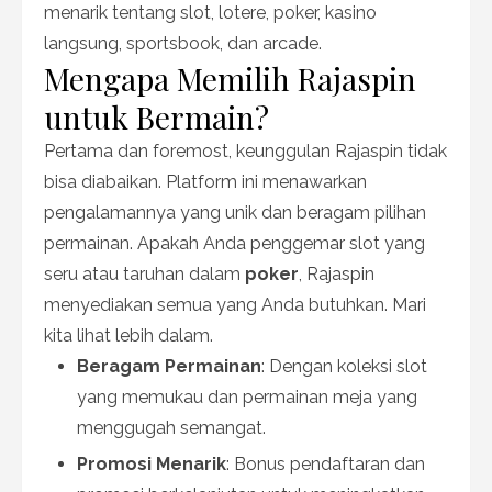
menarik tentang slot, lotere, poker, kasino
langsung, sportsbook, dan arcade.
Mengapa Memilih Rajaspin
untuk Bermain?
Pertama dan foremost, keunggulan Rajaspin tidak
bisa diabaikan. Platform ini menawarkan
pengalamannya yang unik dan beragam pilihan
permainan. Apakah Anda penggemar slot yang
seru atau taruhan dalam
poker
, Rajaspin
menyediakan semua yang Anda butuhkan. Mari
kita lihat lebih dalam.
Beragam Permainan
: Dengan koleksi slot
yang memukau dan permainan meja yang
menggugah semangat.
Promosi Menarik
: Bonus pendaftaran dan