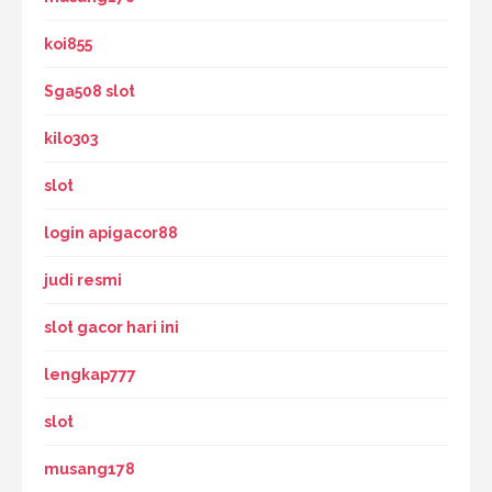
koi855
Sga508 slot
kilo303
slot
login apigacor88
judi resmi
slot gacor hari ini
lengkap777
slot
musang178